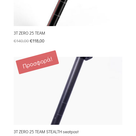
3T ZERO 25 TEAM
Original
Η
€
140,00
€
118,00
price
τρέχουσα
was:
τιμή
Προσφορά!
€140,00.
είναι:
€118,00.
3T ZERO 25 TEAM STEALTH seatpost