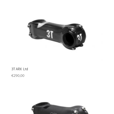
3T ARX Ltd
€
290,00