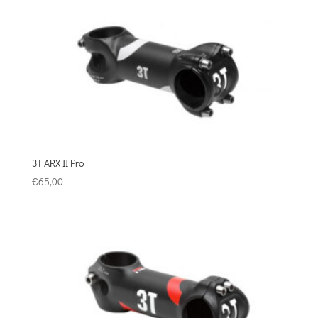
3T ARX ΙΙ Pro
€
65,00