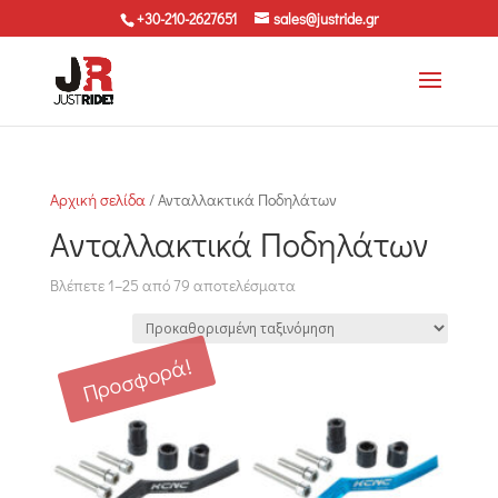
+30-210-2627651
sales@justride.gr
Αρχική σελίδα
/ Ανταλλακτικά Ποδηλάτων
Ανταλλακτικά Ποδηλάτων
Βλέπετε 1–25 από 79 αποτελέσματα
Προσφορά!