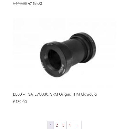
Original
Η
€
140,00
€
118,00
price
τρέχουσα
was:
τιμή
€140,00.
είναι:
€118,00.
BB30 – FSA EVO386, SRM Origin, THM Clavicula
€
139,00
1
2
3
4
→