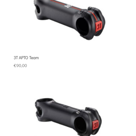
3T APTO Team
€
90,00