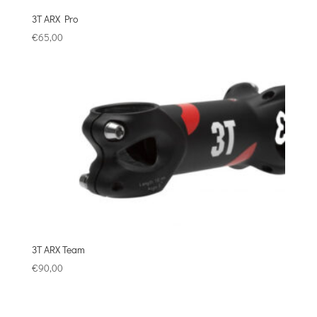
3T ARX Pro
€
65,00
3T ARX Team
€
90,00