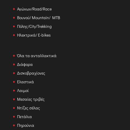
Αγώνων/Road/Race
Βουνού/ Mountain/ MTB
Πόλης/City/Trekking
Ηλεκτρικά/ E-bikes
Όλα τα ανταλλακτικά
Διάφορα
Δισκοβραχίονες
Ελαστικά
Λαιμοί
Μεσαίες τριβές
Ντίζες σέλας
Πετάλια
Πηρούνια