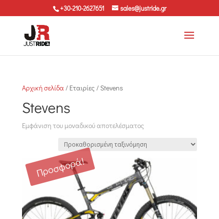
+30-210-2627651
sales@justride.gr
Αρχική σελίδα
/ Εταιρίες / Stevens
Stevens
Εμφάνιση του μοναδικού αποτελέσματος
Προσφορά!