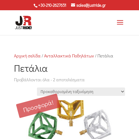
+30-210-2627651
sales@justride.gr
Αρχική σελίδα
/
Ανταλλακτικά Ποδηλάτων
/ Πετάλια
Πετάλια
Προβάλλονται όλα - 2 αποτελέσματα
Προσφορά!