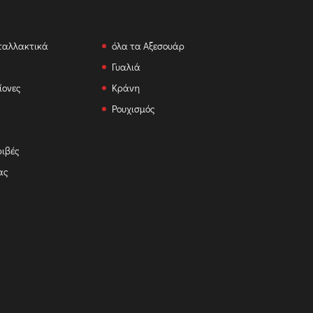
ταλλακτικά
όλα τα Αξεσουάρ
Γυαλιά
ίονες
Κράνη
Ρουχισμός
ριβές
ας