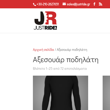
+30-210-2627651
sales@justride.gr
Αρχική σελίδα
/ Αξεσουάρ ποδηλάτη
Αξεσουάρ ποδηλάτη
Βλέπετε 1–25 από 72 αποτελέσματα