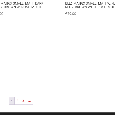
 MATRIX SMALL MATT DARK
BLIZ MATRIX SMALL MATT WIN
E / BROWN W ROSE MULTI
RED / BROWN WITH ROSE MUL
00
€
79,00
1
2
3
→