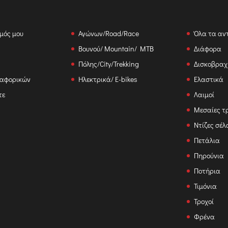
μός μου
Αγώνων/Road/Race
Όλα τα αν
Βουνού/ Mountain/ MTB
Διάφορα
Πόλης/City/Trekking
Δισκοβραχ
ταφορικών
Ηλεκτρικά/ E-bikes
Ελαστικά
τε
Λαιμοί
Μεσαίες τ
Ντίζες σέλ
Πετάλια
Πηρούνια
Ποτήρια
Τιμόνια
Τροχοί
Φρένα