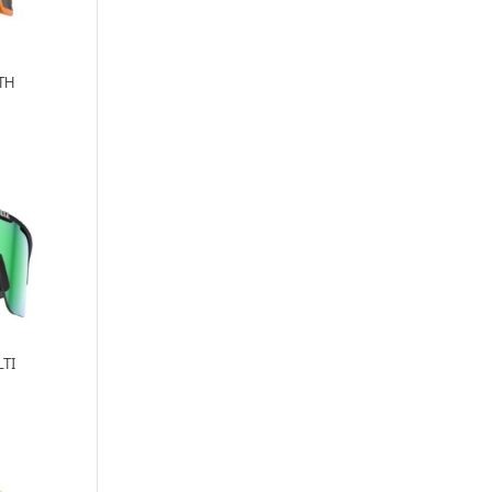
TH
TI