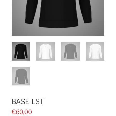
BASE-LST
€
60,00