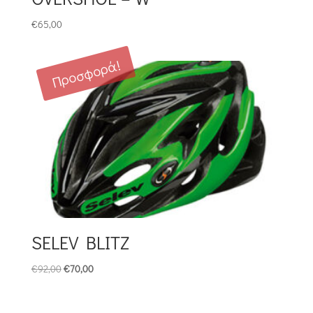
€
65,00
Προσφορά!
SELEV BLITZ
Original
Η
€
92,00
€
70,00
price
τρέχουσα
was:
τιμή