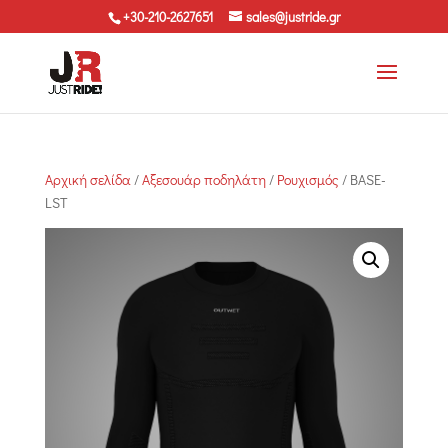
+30-210-2627651
sales@justride.gr
Αρχική σελίδα
/
Αξεσουάρ ποδηλάτη
/
Ρουχισμός
/ BASE-
LST