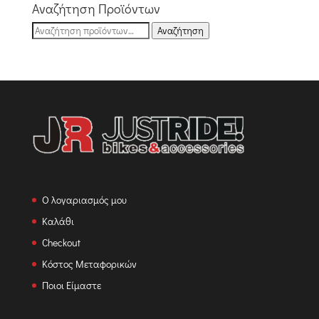
€92,00.
είναι:
Αναζήτηση Προϊόντων
€70,00.
Αναζήτηση
Αναζήτηση
για:
Ο λογαριασμός μου
Καλάθι
Checkout
Κόστος Μεταφορικών
Ποιοι Είμαστε