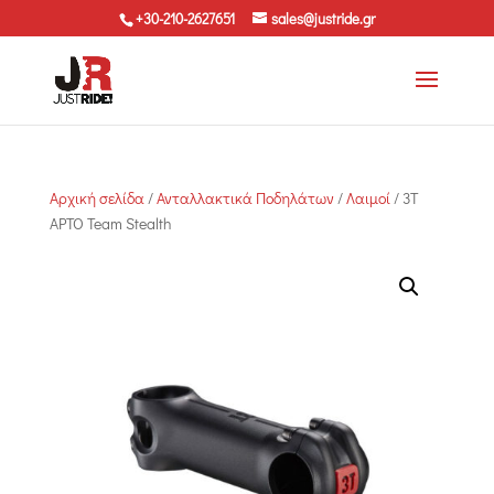
+30-210-2627651
sales@justride.gr
Αρχική σελίδα
/
Ανταλλακτικά Ποδηλάτων
/
Λαιμοί
/ 3T
APTO Team Stealth