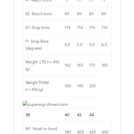
R2 Reach (mm)
89
89
89
89
D1 Drop (mm)
119
119
119
119
F1 Drop flare
6.0
6.0
6.0
6.0
(degrees)
Weight LTD (+/-4%)
162
165
175
185
(g)
Weight TEAM
186
190
200
(+/-4%) (g)
38
40
42
44
W1 Hood-to-hood
380
400
420
440