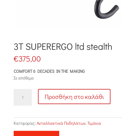
3T SUPERERGO ltd stealth
€
375,00
COMFORT 6 DECADES IN THE MAKING
Σε απόθεμα
3T
Προσθήκη στο καλάθι
SUPERERGO
ltd
stealth
ποσότητα
Κατηγορίες:
Ανταλλακτικά Ποδηλάτων
,
Τιμόνια