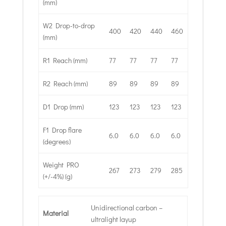
(mm)
W2 Drop-to-drop
400
420
440
460
(mm)
R1 Reach (mm)
77
77
77
77
R2 Reach (mm)
89
89
89
89
D1 Drop (mm)
123
123
123
123
F1 Drop flare
6.0
6.0
6.0
6.0
(degrees)
Weight PRO
267
273
279
285
(+/-4%) (g)
Unidirectional carbon –
Material
ultralight layup