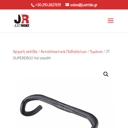
+30-210-2627651
sales@justride.gr
Αρχική σελίδα
/
Ανταλλακτικά Ποδηλάτων
/
Τιμόνια
/ 3T
SUPERERGO ltd stealth