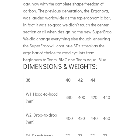
day, now with the complete shape freedom of
carbon. The previous generation, the Ergonova,
was lauded worldwide as the top ergonomic bar,
in fact it was so good we didn’t touch the center
section at all when designing the new SuperErgo.
We did change everything else though, ensuring
the SuperErgo will continue 3T’s streak as the
ergo bar of choice for road cyclists from
beginners to Team BMC and Team Aqua Blue.
DIMENSIONS & WEIGHTS:
38
40
42
44
W1 Hood-to-hood
380
400
420
440
(mm)
W2 Drop-to-drop
400
420
440
460
(mm)
R1 Reach (mm)
77
77
77
77