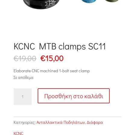
KCNC MTB clamps SC11
Original
Η
€
19,00
€
15,00
price
τρέχουσα
was:
τιμή
Elaborate CNC machined 1-bolt seat
clamp
€19,00.
είναι:
Σε απόθεμα
€15,00.
KCNC
Προσθήκη στο καλάθι
MTB
clamps
SC11
ποσότητα
Κατηγορίες:
Ανταλλακτικά Ποδηλάτων
,
Διάφορα
KCNC