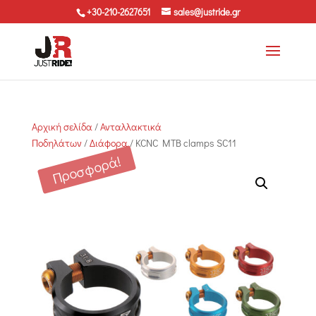
+30-210-2627651
sales@justride.gr
Αρχική σελίδα
/
Ανταλλακτικά
Ποδηλάτων
/
Διάφορα
/ KCNC MTB clamps SC11
Προσφορά!