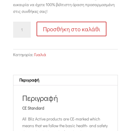
ευκαιρία να έχετε 100% βέλτιστη όραση προσαρμοσμένη
στις συνθήκες σας!
VISION
Προσθήκη στο καλάθι
MATT
PINK
W
BROWN
Κατηγορία:
Γυαλιά
PURPLE
MULTI
LENS
ποσότητα
Περιγραφή
Περιγραφή
CE Standard
All Bliz Active products are CE-marked which
means that we follow the basic health- and safety