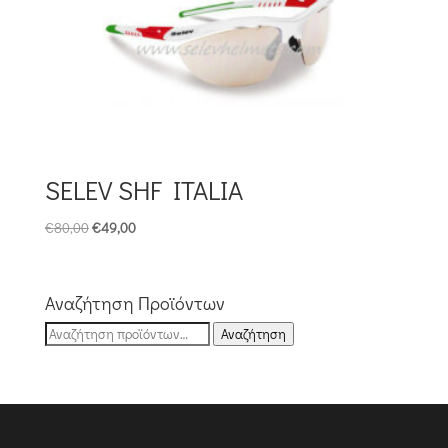
SELEV SHF ITALIA
Original
Η
€
80,00
€
49,00
price
τρέχουσα
was:
τιμή
€80,00.
είναι:
Αναζήτηση Προϊόντων
€49,00.
Αναζήτηση
Αναζήτηση
για: