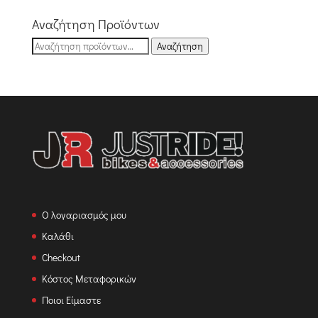
was:
τιμή
€98,00.
είναι:
Αναζήτηση Προϊόντων
€80,00.
Αναζήτηση
Αναζήτηση
για:
Ο λογαριασμός μου
Καλάθι
Checkout
Κόστος Μεταφορικών
Ποιοι Είμαστε