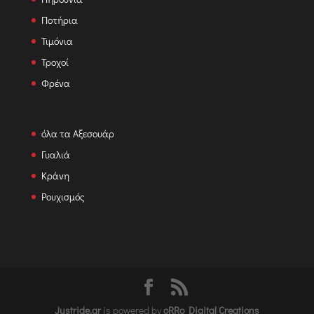
Ποτήρια
Τιμόνια
Τροχοί
Φρένα
όλα τα Αξεσουάρ
Γυαλιά
Κράνη
Ρουχισμός
Justride.gr
is powered by
oRRo Digital Creations