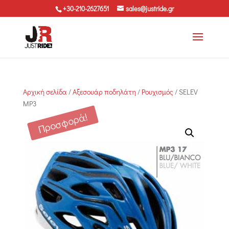
+30-210-2627651
sales@justride.gr
Αρχική σελίδα
/
Αξεσουάρ ποδηλάτη
/
Ρουχισμός
/ SELEV
MP3
Προσφορά!