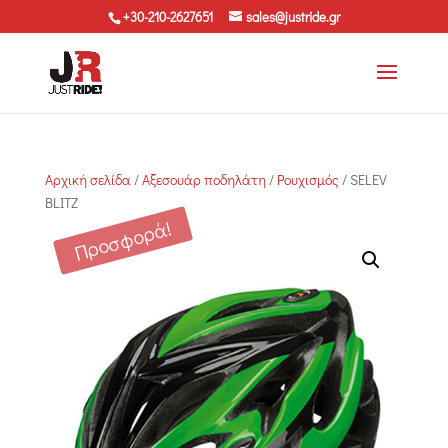
+30-210-2627651
sales@justride.gr
Αρχική σελίδα
/
Αξεσουάρ ποδηλάτη
/
Ρουχισμός
/ SELEV
BLITZ
Προσφορά!