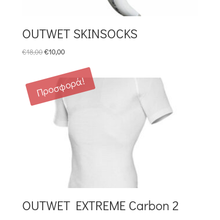
OUTWET SKINSOCKS
Original
Η
€
18,00
€
10,00
price
τρέχουσα
was:
τιμή
Προσφορά!
€18,00.
είναι:
€10,00.
OUTWET EXTREME Carbon 2