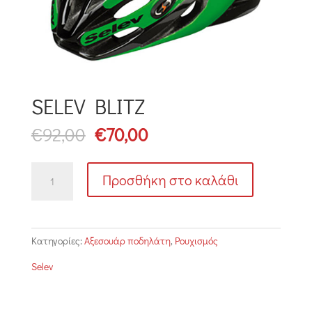
SELEV BLITZ
Original
Η
€
92,00
€
70,00
price
τρέχουσα
was:
τιμή
SELEV
€92,00.
είναι:
Προσθήκη στο καλάθι
BLITZ
€70,00.
ποσότητα
Κατηγορίες:
Αξεσουάρ ποδηλάτη
,
Ρουχισμός
Selev