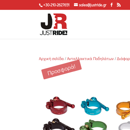
+30-210-2627651
sales@justride.gr
Αρχική σελίδα
/
Ανταλλακτικά Ποδηλάτων
/
Διάφο
Προσφορά!