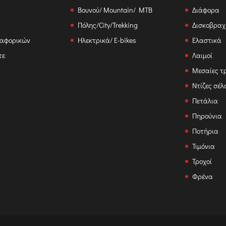
Βουνού/ Mountain/ MTB
Διάφορα
Πόλης/City/Trekking
Δισκοβραχ
ταφορικών
Ηλεκτρικά/ E-bikes
Ελαστικά
τε
Λαιμοί
Μεσαίες τ
Ντίζες σέλ
Πετάλια
Πηρούνια
Ποτήρια
Τιμόνια
Τροχοί
Φρένα