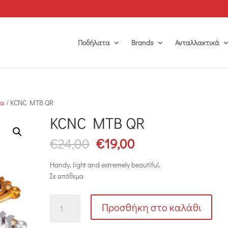
Ποδήλατα
Brands
Ανταλλακτικά
ρα
/ KCNC MTB QR
KCNC MTB QR
Original
Η
€
24,00
€
19,00
price
τρέχουσα
was:
τιμή
Handy, light and extremely beautiful.
€24,00.
είναι:
Σε απόθεμα
€19,00.
KCNC
Προσθήκη στο καλάθι
MTB
QR