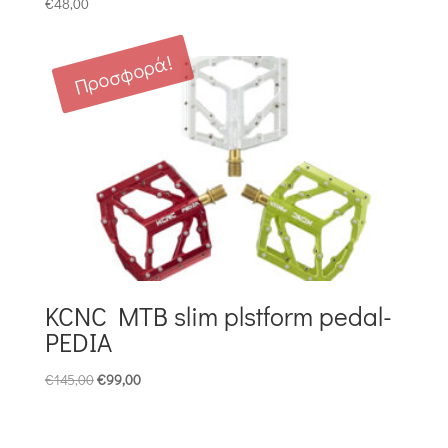
€
48,00
Προσφορά!
KCNC MTB slim plstform pedal-
PEDIA
Original
Η
€
145,00
€
99,00
price
τρέχουσα
was:
τιμή
€145,00.
είναι: