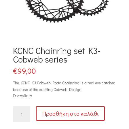
KCNC Chainring set K3-
Cobweb series
€
99,00
The KCNC K3 Cobweb Road Chainring is a real eye catcher
because of the exciting Cobweb Design.
Σε απόθεμα
KCNC
Προσθήκη στο καλάθι
Chainring
set