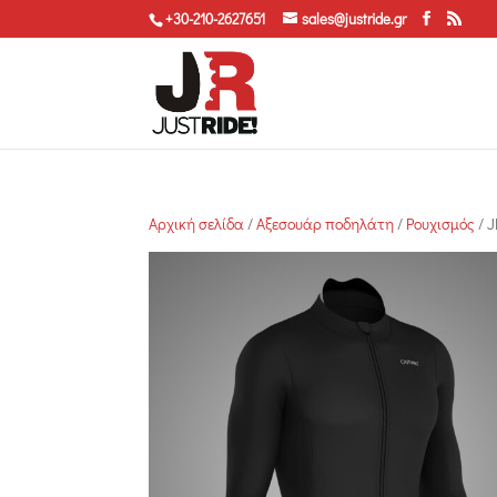
+30-210-2627651
sales@justride.gr
Αρχική σελίδα
/
Αξεσουάρ ποδηλάτη
/
Ρουχισμός
/ 