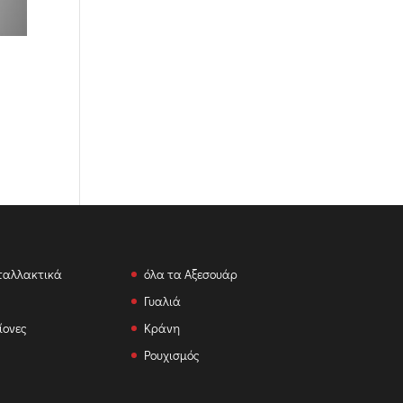
ταλλακτικά
όλα τα Αξεσουάρ
Γυαλιά
ίονες
Κράνη
Ρουχισμός