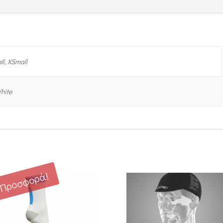
l, XSmall
hite
Προσφορά!