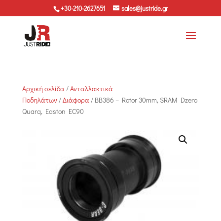
+30-210-2627651
sales@justride.gr
Αρχική σελίδα
/
Ανταλλακτικά
Ποδηλάτων
/
Διάφορα
/ BB386 – Rotor 30mm, SRAM Dzero
Quarq, Easton EC90