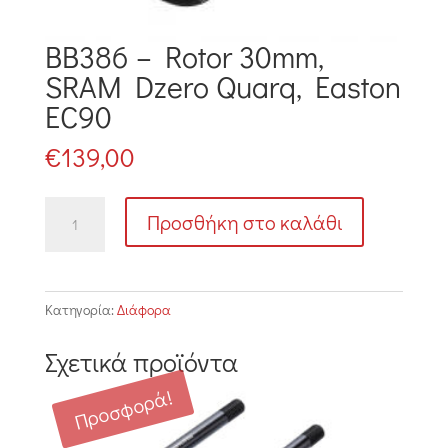
BB386 – Rotor 30mm,
SRAM Dzero Quarq, Easton
EC90
€
139,00
BB386
Προσθήκη στο καλάθι
-
Rotor
30mm,
SRAM
Κατηγορία:
Διάφορα
Dzero
Quarq,
Σχετικά προϊόντα
Easton
EC90
Προσφορά!
ποσότητα