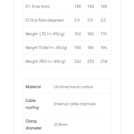
D1 Drop (mm)
148
148
148
F2 Grip flare (degrees)
2.0
2.0
2.0
Weight LTD (+/-4%) (g)
160
166
176
Weight TEAM (+/-4%) (g)
180
186
196
Weight PRO (+/-4%) (g)
242
250
258
Material
Unidirectional carbon
Cable
Internal cable channels
routing
Clamp
31.8mm
diameter