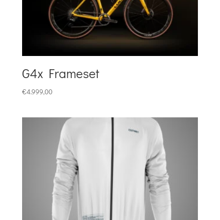
G4x Frameset
€
4.999,00