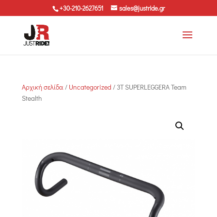
+30-210-2627651
sales@justride.gr
Αρχική σελίδα
/
Uncategorized
/ 3T SUPERLEGGERA Team
Stealth