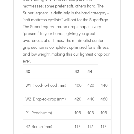
mattresses; some prefer soft, others hard. The
SuperLeggera is definitely in the hard category –
“soft mattress cyclists” will opt for the SuperErgo.
The SuperLeggera round drop shape is very
“present” in your hands, giving you great
awareness at all times. The minimalist center
grip section is completely optimized for stiffness
and low weight, making this our lightest drop bar
ever.
40
42
44
W1 Hood-to-hood (mm)
400
420
440
W2 Drop-to-drop (mm)
420
440
460
R1 Reach (mm)
105
105
105
R2 Reach (mm)
117
117
117