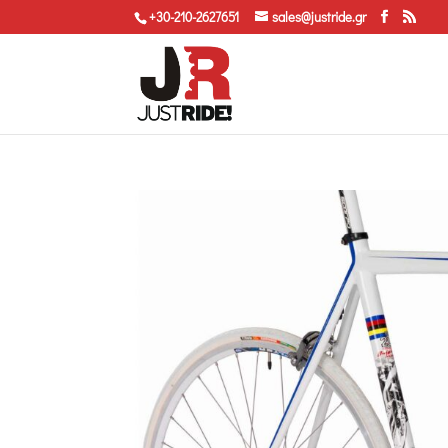
+30-210-2627651
sales@justride.gr