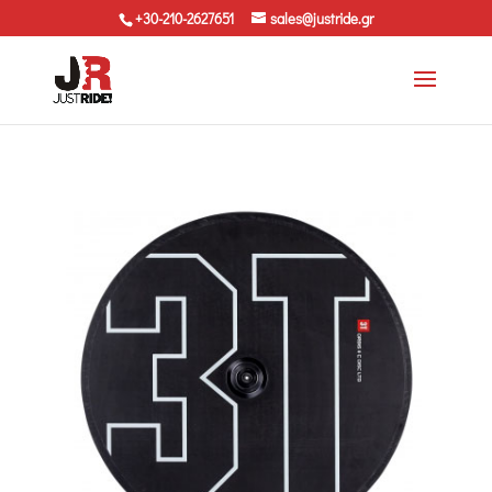
+30-210-2627651
sales@justride.gr